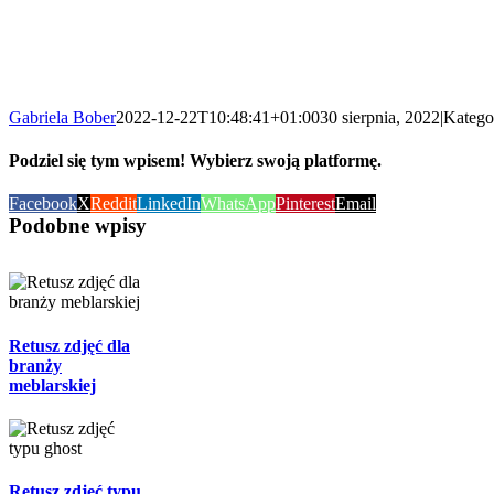
Gabriela Bober
2022-12-22T10:48:41+01:00
30 sierpnia, 2022
|
Katego
Podziel się tym wpisem! Wybierz swoją platformę.
Facebook
X
Reddit
LinkedIn
WhatsApp
Pinterest
Email
Podobne wpisy
Retusz zdjęć dla
branży
meblarskiej
Retusz zdjęć typu