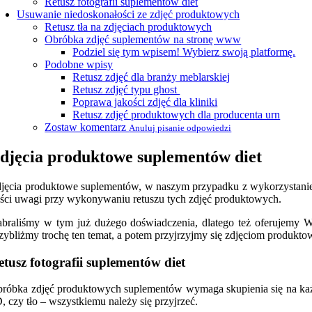
Retusz fotografii suplementów diet
Usuwanie niedoskonałości ze zdjęć produktowych
Retusz tła na zdjęciach produktowych
Obróbka zdjęć suplementów na stronę www
Podziel się tym wpisem! Wybierz swoją platformę.
Podobne wpisy
Retusz zdjęć dla branży meblarskiej
Retusz zdjęć typu ghost
Poprawa jakości zdjęć dla kliniki
Retusz zdjęć produktowych dla producenta urn
Zostaw komentarz
Anuluj pisanie odpowiedzi
djęcia produktowe suplementów diet
jęcia produktowe suplementów, w naszym przypadku z wykorzystaniem 
ości uwagi przy wykonywaniu retuszu tych zdjęć produktowych.
braliśmy w tym już dużego doświadczenia, dlatego też oferujemy W
zybliżmy trochę ten temat, a potem przyjrzyjmy się zdjęciom produk
etusz fotografii suplementów diet
róbka zdjęć produktowych suplementów wymaga skupienia się na każdy
, czy tło – wszystkiemu należy się przyjrzeć.