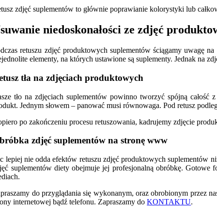
tusz zdjęć suplementów to głównie poprawianie kolorystyki lub całkowi
suwanie niedoskonałości ze zdjęć produkt
dczas retuszu zdjęć produktowych suplementów ściągamy uwagę na ni
ejednolite elementy, na których ustawione są suplementy. Jednak na z
etusz tła na zdjęciach produktowych
sze tło na zdjęciach suplementów powinno tworzyć spójną całość z 
odukt. Jednym słowem – panować musi równowaga. Pod retusz podlegają
piero po zakończeniu procesu retuszowania, kadrujemy zdjęcie produk
bróbka zdjęć suplementów na stronę www
c lepiej nie odda efektów retuszu zdjęć produktowych suplementów ni
jęć suplementów diety obejmuje jej profesjonalną obróbkę. Gotowe fot
diach.
praszamy do przyglądania się wykonanym, oraz obrobionym przez nas 
rony internetowej bądź telefonu. Zapraszamy do
KONTAKTU
.