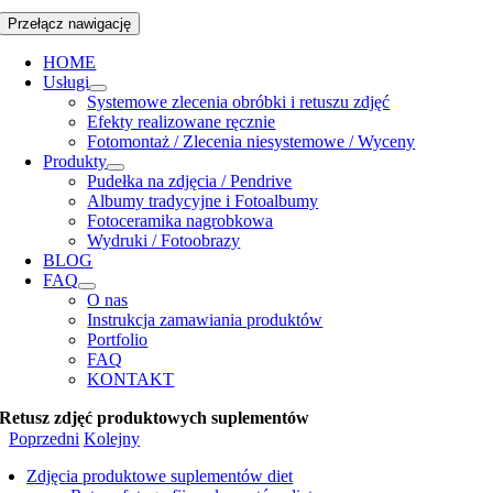
Przełącz nawigację
HOME
Usługi
Systemowe zlecenia obróbki i retuszu zdjęć
Efekty realizowane ręcznie
Fotomontaż / Zlecenia niesystemowe / Wyceny
Produkty
Pudełka na zdjęcia / Pendrive
Albumy tradycyjne i Fotoalbumy
Fotoceramika nagrobkowa
Wydruki / Fotoobrazy
BLOG
FAQ
O nas
Instrukcja zamawiania produktów
Portfolio
FAQ
KONTAKT
Retusz zdjęć produktowych suplementów
Poprzedni
Kolejny
Zdjęcia produktowe suplementów diet