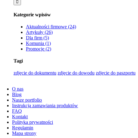
Kategorie wpisów
Aktualności firmowe (24)
Artykuły (26)
Dla firm (5)
Komunia (1)
Promocje (2)
Tagi
zdjęcie do dokumentu
zdjęcie do dowodu
zdjęcie do paszportu
Użyteczne linki
O nas
Blog
Nasze portfolio
Instrukcja zamawiania produktów
FAQ
Kontakt
Polityka prywatności
Regulamin
Mapa strony