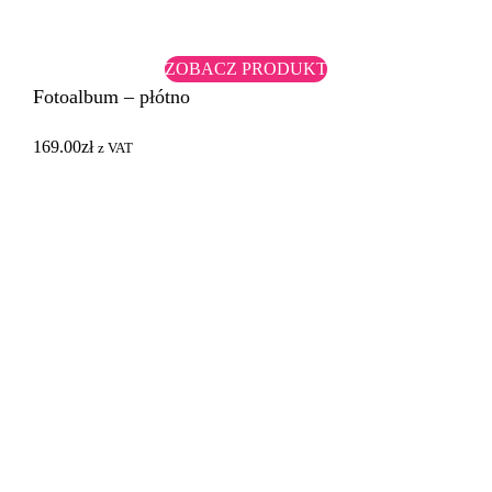
ZOBACZ PRODUKT
Fotoalbum – płótno
169.00
zł
z VAT