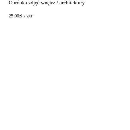
Obróbka zdjęć wnętrz / architektury
25.00
zł
z VAT