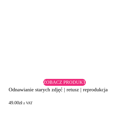
ZOBACZ PRODUKT
Odnawianie starych zdjęć | retusz | reprodukcja
49.00
zł
z VAT